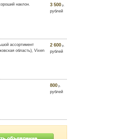
хороший наклон.
3 500
р.
рублей
льшой ассортимент
2 600
р.
ковская область), Vixen
рублей
800
р.
рублей