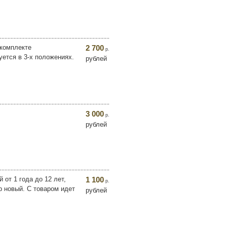
 комплекте
2 700
р.
уется в 3-х положениях.
рублей
3 000
р.
рублей
от 1 года до 12 лет,
1 100
р.
ар новый. С товаром идет
рублей