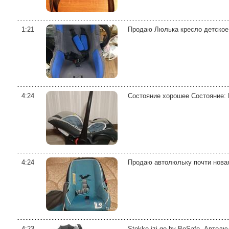
1:21
Продаю Люлька кресло детское 
4:24
Состояние хорошее Состояние: 
4:24
Продаю автолюльку почти новая
4:23
Stokke izi go by BeSafe. Автол