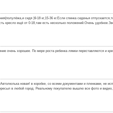
ия(полулёжа,и сидя )9-18 кг,15-36 кг.Если спинка сиденья отпускается,т
ть кресло ещё от 0-18,там есть несколько положений.Очень удобное.Зв
яние очень хорошее. По мере роста ребенка лямки переставляются и крес
e . Автолюлька новая! в коробке, со всеми документами и пленками, не и
Пересыл в любой город. Реальному покупателю вышлю все фото и видео,