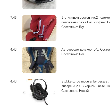
7:46
В отличном состоянии,2 положен
положении лёжа.Без изофикс.Ес
Состояние: Б/у
4:43
Автокресло детское. Б/у. Состо
Состояние: Б/у
4:43
Stokke izi go modular by besaf
январе 2020. В чёрном цвете. 
Состояние: Новый