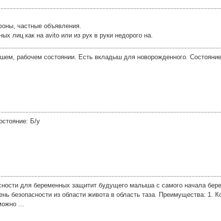
фоны, частные объявления.
 лиц как на avito или из рук в руки недорого на.
рошем, рабочем состоянии. Есть вкладыш для новорожденного. Состояние
остояние: Б/у
сности для беременных защитит будущего малыша с самого начала бере
нь безопасности из области живота в область таза. Преимущества: 1. К
ожно ...