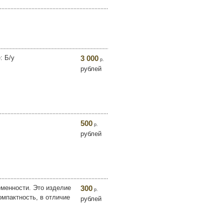
: Б/у
3 000
р.
рублей
500
р.
рублей
менности. Это изделие
300
р.
омпактность, в отличие
рублей