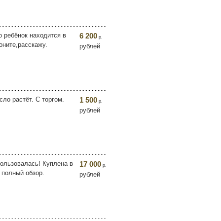
о ребёнок находится в
6 200
р.
оните,расскажу.
рублей
ло растёт. С торгом.
1 500
р.
рублей
спользовалась! Куплена в
17 000
р.
 полный обзор.
рублей