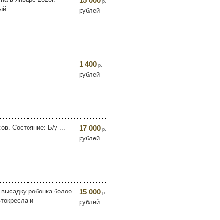
15 000
р.
ый
рублей
1 400
р.
рублей
в. Состояние: Б/у ...
17 000
р.
рублей
 и высадку ребенка более
15 000
р.
втокресла и
рублей