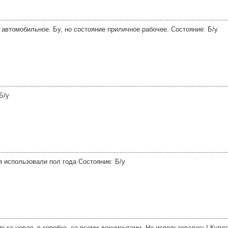
автомобильное. Бу, но состояние приличное рабочее. Состояние: Б/у
Б/у
 использовали пол года Состояние: Б/у
юлька новая, в коробке, со всеми документами. Не использовалась! Купле